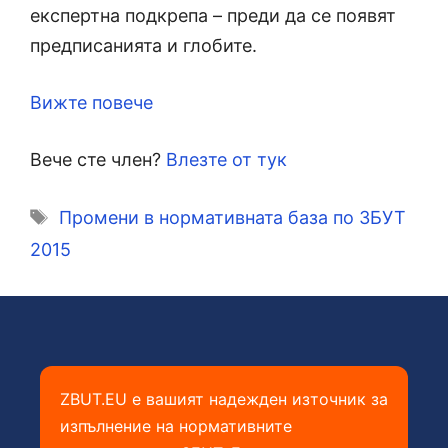
експертна подкрепа – преди да се появят
предписанията и глобите.
Вижте повече
Вече сте член?
Влезте от тук
Етикети
Промени в нормативната база по ЗБУТ
2015
ZBUT.EU е вашият надежден източник за
изпълнение на нормативните