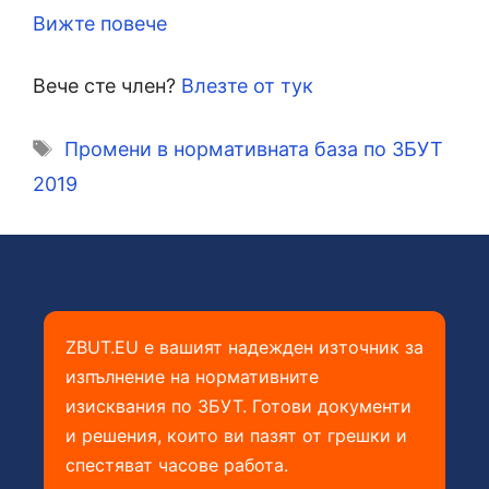
Вижте повече
Вече сте член?
Влезте от тук
Етикети
Промени в нормативната база по ЗБУТ
2019
ZBUT.EU е вашият надежден източник за
изпълнение на нормативните
изисквания по ЗБУТ. Готови документи
и решения, които ви пазят от грешки и
спестяват часове работа.