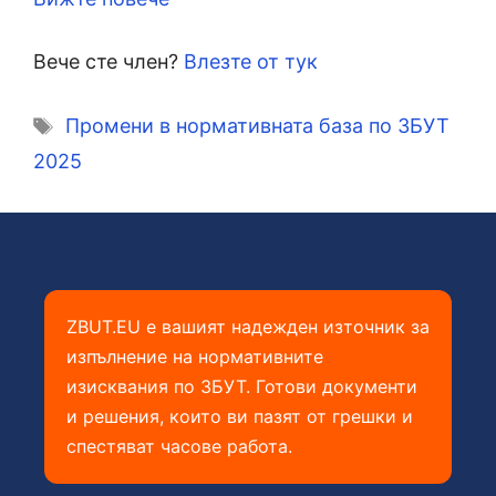
Вече сте член?
Влезте от тук
Етикети
Промени в нормативната база по ЗБУТ
2025
ZBUT.EU е вашият надежден източник за
изпълнение на нормативните
изисквания по ЗБУТ. Готови документи
и решения, които ви пазят от грешки и
спестяват часове работа.