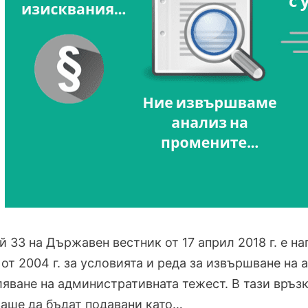
й 33 на Държавен вестник от 17 април 2018 г. е 
от 2004 г. за условията и реда за извършване на 
яване на административната тежест. В тази връз
аше да бъдат подавани като…