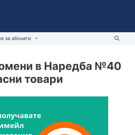
я за абонати
Промени в Наредба №40
асни товари