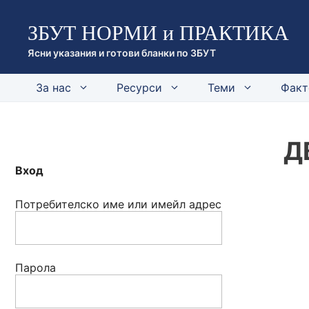
Към
ЗБУТ НОРМИ и ПРАКТИКА
съдържанието
Ясни указания и готови бланки по ЗБУТ
За нас
Ресурси
Теми
Факт
Д
Вход
Потребителско име или имейл адрес
Парола