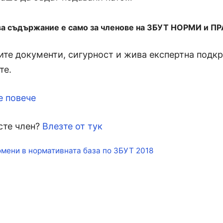
ва съдържание е само за членове на ЗБУТ НОРМИ и П
те документи, сигурност и жива експертна подкре
те.
е повече
сте член?
Влезте от тук
кети
мени в нормативната база по ЗБУТ 2018