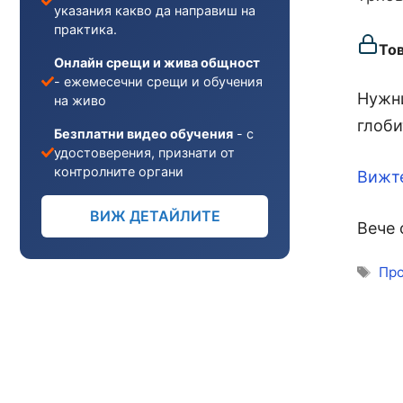
указания какво да направиш на
практика.
То
Онлайн срещи и жива общност
- ежемесечни срещи и обучения
Нужни
на живо
глоби
Безплатни видео обучения
- с
удостоверения, признати от
контролните органи
Вижт
ВИЖ ДЕТАЙЛИТЕ
Вече 
Ети
Про