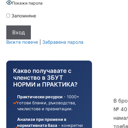
Покажи парола
Запомняне
Вижте повече
|
Забравена парола
Какво получавате с
членство в ЗБУТ
НОРМИ и ПРАКТИКА?
Практически ресурси
- 1000+
В бро
готови бланки, ръководства,
чеклистове и презнетации.
№ 40 
намал
Анализи при промени в
нормативната база
- конкретни
трябв