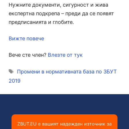
Нужните документи, сигурност и жива
експертна подкрепа – преди да се появят
предписанията и глобите.
Вижте повече
Вече сте член?
Влезте от тук
Етикети
Промени в нормативната база по ЗБУТ
2019
ZBUT.EU е вашият надежден източник за