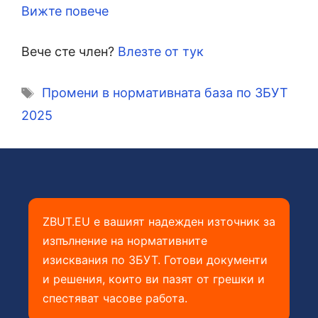
Вижте повече
Вече сте член?
Влезте от тук
Етикети
Промени в нормативната база по ЗБУТ
2025
ZBUT.EU е вашият надежден източник за
изпълнение на нормативните
изисквания по ЗБУТ. Готови документи
и решения, които ви пазят от грешки и
спестяват часове работа.