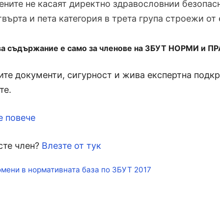
ните не касаят директно здравословнии безопасн
твърта и пета категория в трета група строежи о
ва съдържание е само за членове на ЗБУТ НОРМИ и П
те документи, сигурност и жива експертна подкре
те.
е повече
сте член?
Влезте от тук
кети
мени в нормативната база по ЗБУТ 2017