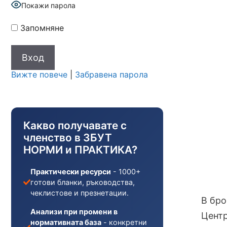
Покажи парола
Запомняне
Вижте повече
|
Забравена парола
Какво получавате с
членство в ЗБУТ
НОРМИ и ПРАКТИКА?
Практически ресурси
- 1000+
готови бланки, ръководства,
чеклистове и презнетации.
В бро
Анализи при промени в
Центр
нормативната база
- конкретни