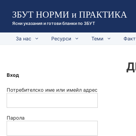
Към
ЗБУТ НОРМИ и ПРАКТИКА
съдържанието
Ясни указания и готови бланки по ЗБУТ
За нас
Ресурси
Теми
Факт
Д
Вход
Потребителско име или имейл адрес
Парола