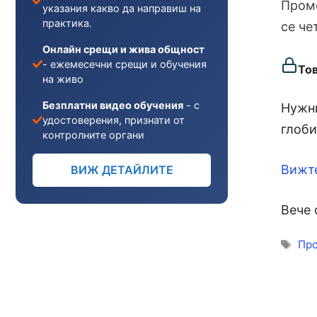
Проме
указания какво да направиш на
практика.
се че
Онлайн срещи и жива общност
- ежемесечни срещи и обучения
То
на живо
Безплатни видео обучения
- с
Нужни
удостоверения, признати от
глоби
контролните органи
Вижт
ВИЖ ДЕТАЙЛИТЕ
Вече 
Ети
Про