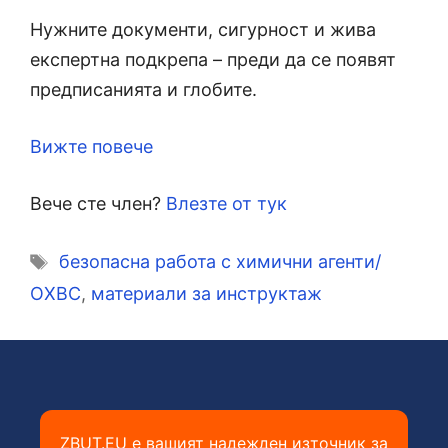
Нужните документи, сигурност и жива
експертна подкрепа – преди да се появят
предписанията и глобите.
Вижте повече
Вече сте член?
Влезте от тук
Етикети
безопасна работа с химични агенти/
ОХВС
,
материали за инструктаж
ZBUT.EU е вашият надежден източник за