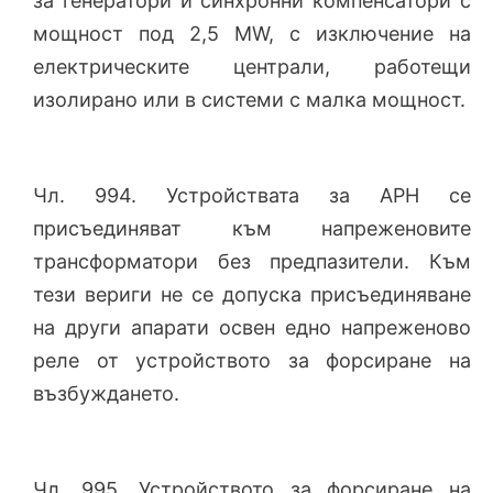
за генератори и синхронни компенсатори с
мощност под 2,5 MW, с изключение на
електрическите централи, работещи
изолирано или в системи с малка мощност.
Чл. 994. Устройствата за АРН се
присъединяват към напреженовите
трансформатори без предпазители. Към
тези вериги не се допуска присъединяване
на други апарати освен едно напреженово
реле от устройството за форсиране на
възбуждането.
Чл. 995. Устройството за форсиране на