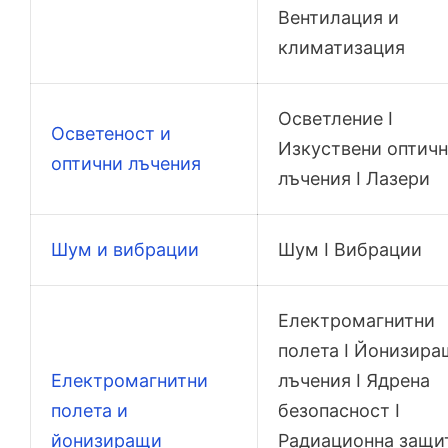
Вентилация и
климатизация
Осветление I
Осветеност и
Изкуствени оптич
оптични лъчения
лъчения I Лазери
Шум и вибрации
Шум I Вибрации
Електромагнитни
полета I Йонизира
Електромагнитни
лъчения I Ядрена
полета и
безопасност I
йонизиращи
Радиационна защит