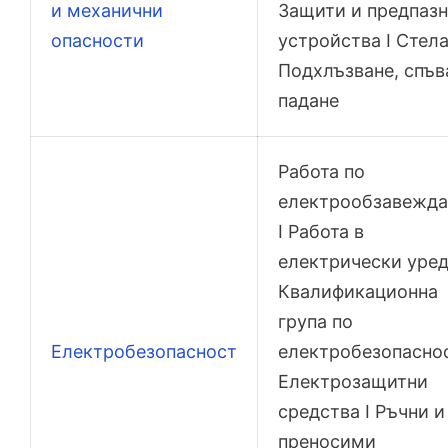
и механични
Защити и предпаз
опасности
устройства I Стела
Подхлъзване, спъв
падане
Работа по
електрообзавежда
I Работа в
електрически уред
Квалификационна
група по
Електробезопасност
електробезопаснос
Електрозащитни
средства I Ръчни и
преносими