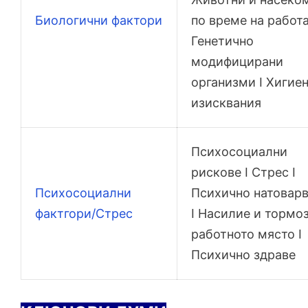
Биологични фактори
по време на работа
Генетично
модифицирани
организми I Хигие
изисквания
Психосоциални
рискове I Стрес I
Психосоциални
Психично натовар
фактгори/Стрес
I Насилие и тормоз
работното място I
Психично здраве