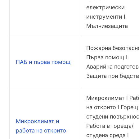
електрически
инструменти I
Мълниезащита
Пожарна безопасно
Първа помощ I
ПАБ и първа помощ
Аварийна подготов
Защита при бедст
Микроклимат I Раб
на открито I Горещ
студени повърхнос
Микроклимат и
Работа в гореща/
работа на открито
студена среда I