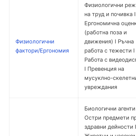
Физиологични ре
на труд и почивка I
Ергономична оцен
(работна поза и
Физиологични
движения) I Ръчна
фактори/Ергономия
работа с тежести I
Работа с видеодис
I Превенция на
мусуклно-скелетн
увреждания
Биологични агенти 
Остри предмети п
здравни дейности 
Животни и насеко