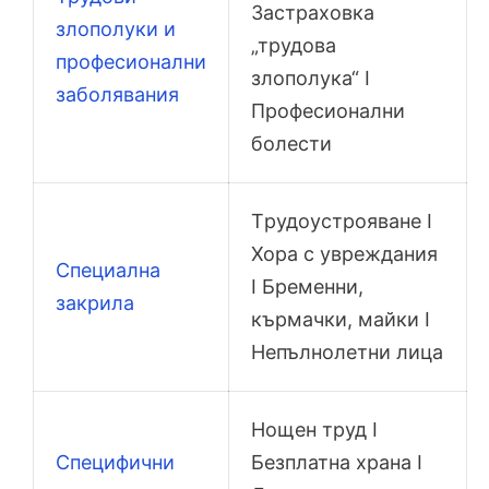
Застраховка
злополуки и
„трудова
професионални
злополука“ I
заболявания
Професионални
болести
Tрудоустрояване I
Хора с увреждания
Специална
I Бременни,
закрила
кърмачки, майки I
Непълнолетни лица
Нощен труд I
Специфични
Безплатна храна I