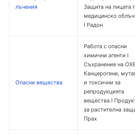
лъчения
Защита на лицата 
медицинско облъч
I Радон
Работа с опасни
химични агенти I
Съхранение на ОХВ
Канцерогени, мута
Опасни вещества
и токсични за
репродукцията
вещества I Продук
за растителна защи
Прах