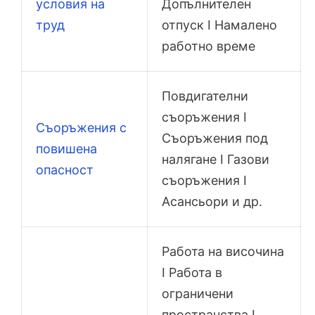
условия на
Допълнителен
труд
отпуск I Намалено
работно време
Повдигателни
съоръжения I
Съоръжения с
Съоръжения под
повишена
налягане I Газови
опасност
съоръжения I
Асансьори и др.
Работа на височина
I Работа в
ограничени
пространства I