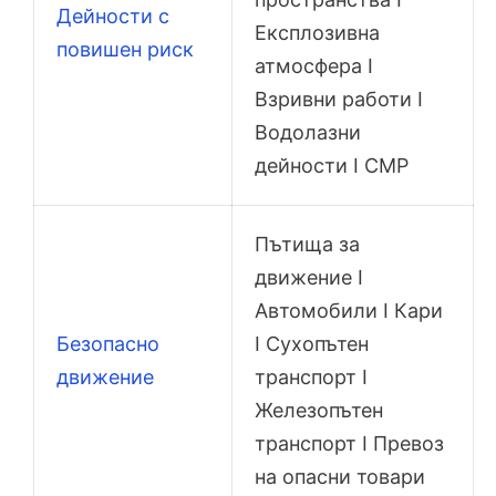
Дейности с
Експлозивна
повишен риск
атмосфера I
Взривни работи I
Водолазни
дейности I СМР
Пътища за
движение I
Автомобили I Кари
Безопасно
I Сухопътен
движение
транспорт I
Железопътен
транспорт I Превоз
на опасни товари