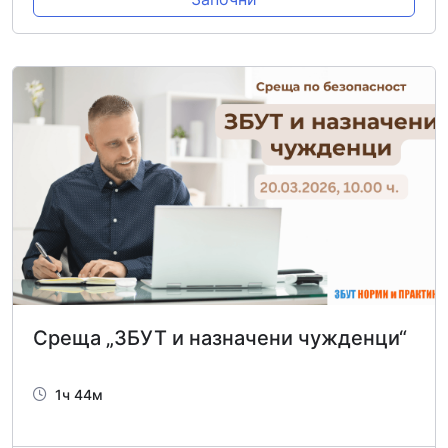
Среща „ЗБУТ и назначени чужденци“
1ч 44м