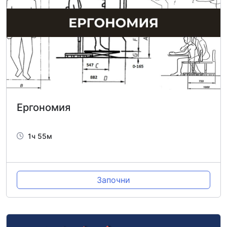
Ергономия
1ч 55м
Започни