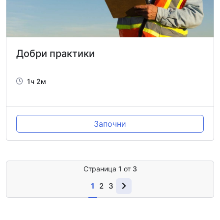
Добри практики
1ч 2м
Започни
Страница
1
от
3
1
2
3